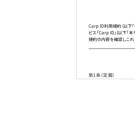
Carp ID利用規約（
ビス「Carp ID」(以
規約の内容を確認しこれ
第1条（定義）
1.
「登録者」とは、
方とします。登録
2.
「本サービス」と
第2条（本規約の範囲）
1.
当社の公式サイト
メール、郵便、そ