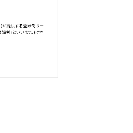
す。)が提供する登録制サー
「登録者」といいます。)は本
本サービスの利用を認めた
ます。）上への掲載、電子
（以下「諸規程」といい