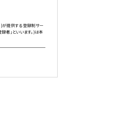
す。)が提供する登録制サー
「登録者」といいます。)は本
本サービスの利用を認めた
ます。）上への掲載、電子
（以下「諸規程」といい