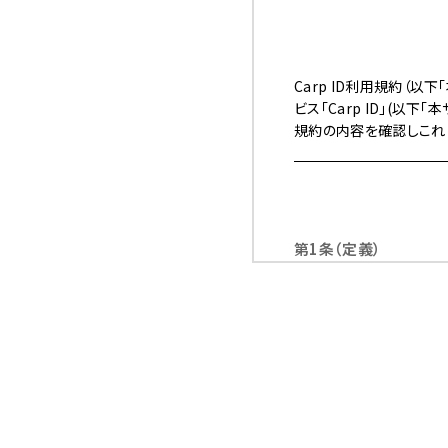
Carp ID利用規約（
ビス「Carp ID」(以
規約の内容を確認しこれ
第1条（定義）
1.
「登録者」とは、
方とします。登録
2.
「本サービス」と
第2条（本規約の範囲）
1.
当社の公式サイト
メール、郵便、そ