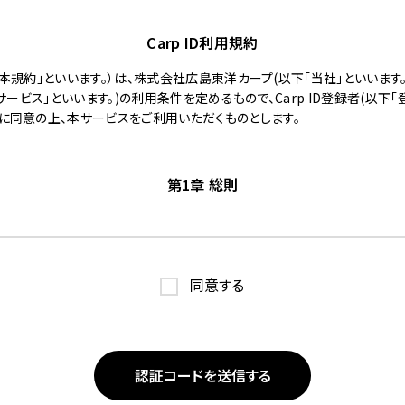
Carp ID利用規約
以下「本規約」といいます。）は、株式会社広島東洋カープ(以下「当社」といいま
下「本サービス」といいます。)の利用条件を定めるもので、Carp ID登録者(以下
に同意の上、本サービスをご利用いただくものとします。
第1章 総則
この規約の内容を承諾のうえ、別途定める方法で利用申込みを行い、当社が
者は、利用申込み時点で、本規約の内容に同意しているものとみなされます。
同意する
は、当社が登録者を対象として提供する各種サービスのことをいいます。
及びモバイル端末向け当社公式サイト（以下「公式スマホ携帯サイト」といい
の他当社が適切と判断する方法により、当社が提示するこの規約以外の諸規程