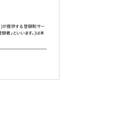
す。)が提供する登録制サー
「登録者」といいます。)は本
本サービスの利用を認めた
ます。）上への掲載、電子
（以下「諸規程」といい