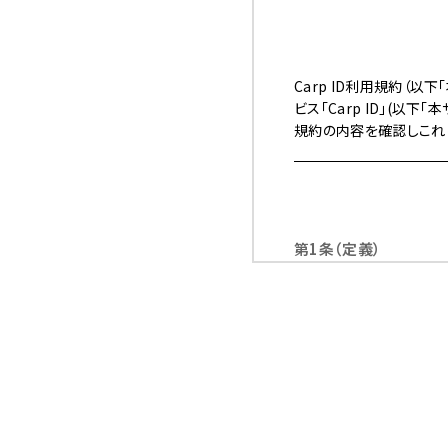
Carp ID利用規約（
ビス「Carp ID」(以
規約の内容を確認しこれ
第1条（定義）
1.
「登録者」とは、
方とします。登録
2.
「本サービス」と
第2条（本規約の範囲）
1.
当社の公式サイト
メール、郵便、そ