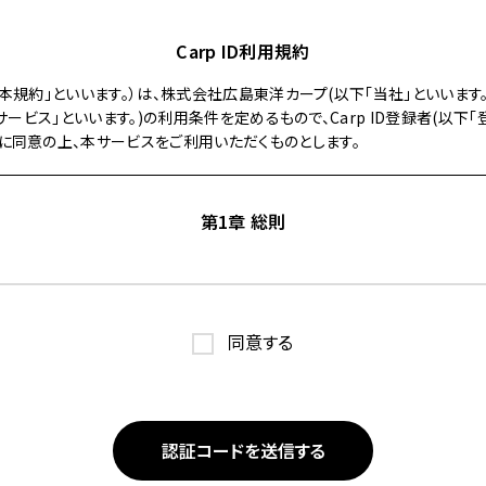
Carp ID利用規約
以下「本規約」といいます。）は、株式会社広島東洋カープ(以下「当社」といいま
下「本サービス」といいます。)の利用条件を定めるもので、Carp ID登録者(以下
に同意の上、本サービスをご利用いただくものとします。
第1章 総則
この規約の内容を承諾のうえ、別途定める方法で利用申込みを行い、当社が
者は、利用申込み時点で、本規約の内容に同意しているものとみなされます。
同意する
は、当社が登録者を対象として提供する各種サービスのことをいいます。
及びモバイル端末向け当社公式サイト（以下「公式スマホ携帯サイト」といい
の他当社が適切と判断する方法により、当社が提示するこの規約以外の諸規程