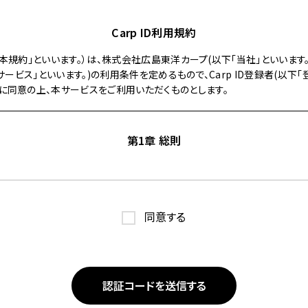
Carp ID利用規約
以下「本規約」といいます。）は、株式会社広島東洋カープ(以下「当社」といいま
下「本サービス」といいます。)の利用条件を定めるもので、Carp ID登録者(以下
に同意の上、本サービスをご利用いただくものとします。
第1章 総則
この規約の内容を承諾のうえ、別途定める方法で利用申込みを行い、当社が
者は、利用申込み時点で、本規約の内容に同意しているものとみなされます。
同意する
は、当社が登録者を対象として提供する各種サービスのことをいいます。
及びモバイル端末向け当社公式サイト（以下「公式スマホ携帯サイト」といい
の他当社が適切と判断する方法により、当社が提示するこの規約以外の諸規程