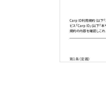
Carp ID利用規約（
ビス「Carp ID」(以
規約の内容を確認しこれ
第1条（定義）
1.
「登録者」とは、
方とします。登録
2.
「本サービス」と
第2条（本規約の範囲）
1.
当社の公式サイト
メール、郵便、そ