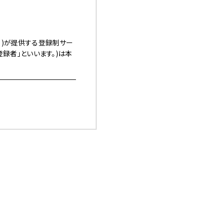
す。)が提供する登録制サー
「登録者」といいます。)は本
本サービスの利用を認めた
ます。）上への掲載、電子
（以下「諸規程」といい